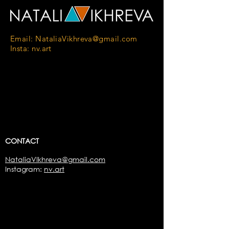
Email:
NataliaVikhreva@gmail.com
Insta: nv.art
CONTACT
NataliaVIkhreva@gmail.com
Instagram:
nv.art